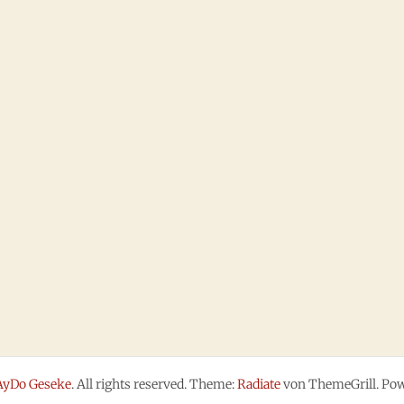
AyDo Geseke
. All rights reserved. Theme:
Radiate
von ThemeGrill. Po